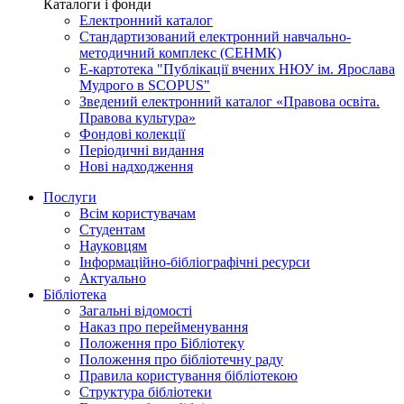
Каталоги і фонди
Електронний каталог
Стандартизований електронний навчально-
методичний комплекс (СЕНМК)
Е-картотека "Публікації вчених НЮУ ім. Ярослава
Мудрого в SCOPUS"
Зведений електронний каталог «Правова освіта.
Правова культура»
Фондові колекції
Періодичні видання
Нові надходження
Послуги
Всім користувачам
Студентам
Науковцям
Інформаційно-бібліографічні ресурси
Актуально
Бібліотека
Загальні відомості
Наказ про перейменування
Положення про Бібліотеку
Положення про бібліотечну раду
Правила користування бібліотекою
Структура бібліотеки