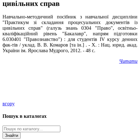
цивільних справ
Навчально-методичний посібник з навчальної дисципліни
"Практикум зі складання процесуальних документів із
цивільних справ" (галузь знань 0304 "Право", освітньо-
кваліфікаційний рівень "Бакалавр", напрям підготовки
6.030401 "Правознавство") : для студентів IV курсу денних
фак-тів / уклад. В. В. Комаров [та ін.] . - Х. : Нац. юрид. акад.
України ім. Ярослава Мудрого, 2012. - 48 с.
Читати
вгору
Пошук в каталогах
Знайти