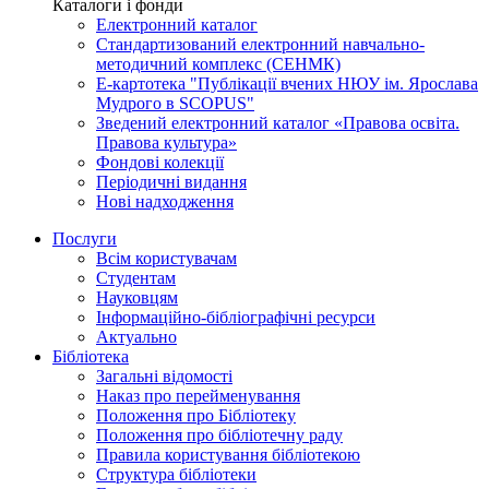
Каталоги і фонди
Електронний каталог
Стандартизований електронний навчально-
методичний комплекс (СЕНМК)
Е-картотека "Публікації вчених НЮУ ім. Ярослава
Мудрого в SCOPUS"
Зведений електронний каталог «Правова освіта.
Правова культура»
Фондові колекції
Періодичні видання
Нові надходження
Послуги
Всім користувачам
Студентам
Науковцям
Інформаційно-бібліографічні ресурси
Актуально
Бібліотека
Загальні відомості
Наказ про перейменування
Положення про Бібліотеку
Положення про бібліотечну раду
Правила користування бібліотекою
Структура бібліотеки