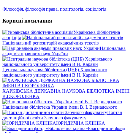
Філософія, філософія права, політологія, соціологія
Корисні посилання
Українська бібліотечна
асоціація
Національний репозитарій академічних текстів
Національна
академія правових наук України
Центральна наукова бібліотека (ЦНБ) Харківського
національного університету імені В.Н. Каразін
ХАРКІВСЬКА ДЕРЖАВНА НАУКОВА БІБЛІОТЕКА ІМЕНІ
В.Г.КОРОЛЕНКА
Національна бібліотека України імені В. І. Вернадського
Портал
дистанційної освіти Заочного факультету
ЮРИДИЧНА КЛІНІКА
Благодійний фонд