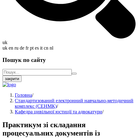
uk
uk
en
ru
de
fr
pt
es
it
cn
nl
Пошук по сайту
закрити
Головна
/
Стандартизований електронний навчально-методичний
комплекс (СЕНМК)
/
Кафедра цивільної юстиції та адвокатури
/
Практикум зі складання
процесуальних документів із