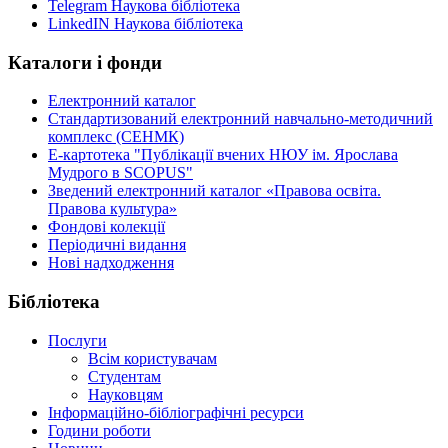
Telegram Наукова бібліотека
LinkedIN Наукова бібліотека
Каталоги і фонди
Електронний каталог
Стандартизований електронний навчально-методичний
комплекс (СЕНМК)
Е-картотека "Публікації вчених НЮУ ім. Ярослава
Мудрого в SCOPUS"
Зведений електронний каталог «Правова освіта.
Правова культура»
Фондові колекції
Періодичні видання
Нові надходження
Бібліотека
Послуги
Всім користувачам
Студентам
Науковцям
Інформаційно-бібліографічні ресурси
Години роботи