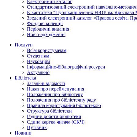
Електронний каталог
Стандартизований електронний навчально-методи
Е-картотека "Публікації вчених НЮУ ім. Ярослав
Зведений електронний каталог «Правова освіта. Пр
Фондові колекції
Періодичні видання
Нові надходження
Послуги
Всім користувачам
Студентам
Науковцям
Інформаційно-бібліографічні ресурси
Актуально
Бібліотека
Загальні відомості
Наказ про перейменування
Положення про Бібліотеку
Положення про бібліотечну раду
Правила користування бібліотекою
Структура бібліотеки
Години роботи бібліотеки
Єдина картка читача (ЄКЧ)
Путівник
Новини