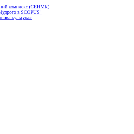
чний комплекс (СЕНМК)
а Мудрого в SCOPUS"
авова культура»