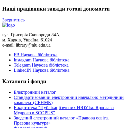
Наші працівники завжди готові допомогти
Звернутись
вул. Григорія Сковороди 84A,
м. Харків, Україна, 61024
e-mail: library@nlu.edu.ua
FB Наукова бібліотека
Instagram Наукова бібліотека
Telegram Наукова бібліотека
LinkedIN Наукова бібліотека
Каталоги і фонди
Електронний каталог
Стандартизований електронний навчально-методичний
комплекс (СЕНМК)
Е-картотека "Публікації вчених НЮУ ім. Ярослава
Мудрого в SCOPUS"
Зведений електронний каталог «Правова освіта.
Правова культура»