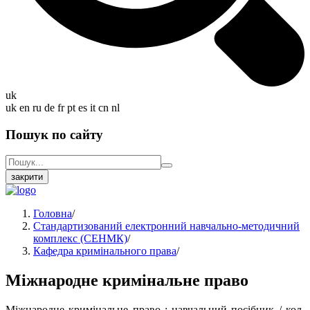
uk
uk
en
ru
de
fr
pt
es
it
cn
nl
Пошук по сайту
закрити
Головна
/
Стандартизований електронний навчально-методичний
комплекс (СЕНМК)
/
Кафедра кримінального права
/
Міжнародне кримінальне право
Міжнародне кримінальне право : навчальний посібник / кол.