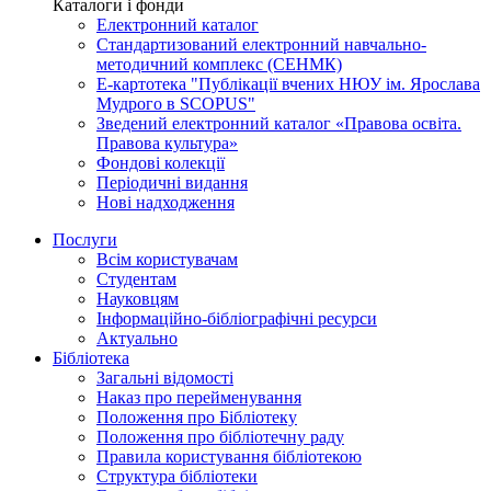
Каталоги і фонди
Електронний каталог
Стандартизований електронний навчально-
методичний комплекс (СЕНМК)
Е-картотека "Публікації вчених НЮУ ім. Ярослава
Мудрого в SCOPUS"
Зведений електронний каталог «Правова освіта.
Правова культура»
Фондові колекції
Періодичні видання
Нові надходження
Послуги
Всім користувачам
Студентам
Науковцям
Інформаційно-бібліографічні ресурси
Актуально
Бібліотека
Загальні відомості
Наказ про перейменування
Положення про Бібліотеку
Положення про бібліотечну раду
Правила користування бібліотекою
Структура бібліотеки