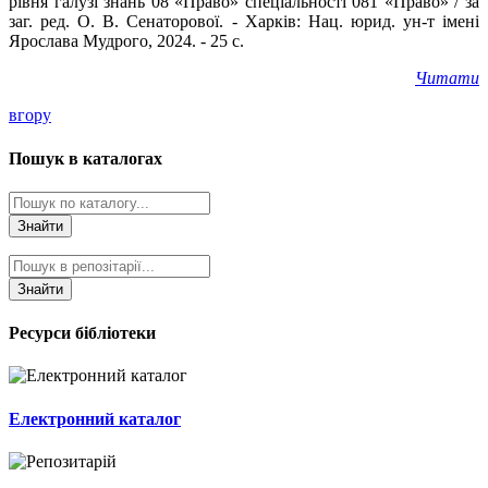
рівня галузі знань 08 «Право» спеціальності 081 «Право» / за
заг. ред. О. В. Сенаторової. - Харків: Нац. юрид. ун-т імені
Ярослава Мудрого, 2024. - 25 с.
Читати
вгору
Пошук в каталогах
Знайти
Знайти
Ресурси бібліотеки
Електронний каталог