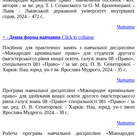
авторів ; за заг. ред. Т. І. Созанського та О. М. Броневицької. -
Львів : Львівський державний університет внутрішніх
справ, 2024. - 472 с.
Читати
+
-
Денна форма навчання
Click to collapse
Посібник для практичних занять з навчальної дисципліни
«Міжнародне кримінальне право» для студентів другого
(магістерського) рівня вищої освіти, галузі знань 08 «Право»,
спеціальності 081 «Право» / за заг. ред. О. В. Сенаторової. -
Харків: Нац. юрид. ун-т ім. Ярослава Мудрого, 2024. - 35 с.
Читати
Програма навчальної дисципліни «Міжнародне кримінальне
право» для здобувачів вищої освіти другого (магістерського)
рівня галузі знань 08 «Право» спеціальності 081 «Право» / за
заг. ред. О. В. Сенаторової. - Харків: Нац. юрид. ун-т імені
Ярослава Мудрого, 2024. - 38 с.
Читати
Робоча програма навчальної дисципліни «Міжнародне